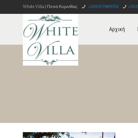
White Villa | Πιτσά Κορινθίας
+306977889701
+302
Αρχική