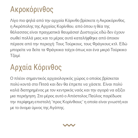
Ακροκόρινθος
Λίγο πιο ψηλά από την αρχαία Κόρινθο βρίσκετε η Ακροκόρινθος,
η Ακρόπολης της Αρχαίας Κορίνθου, από όπου η θέα της
θάλασσας είναι πραγματικά θαυμάσια! Δυστυχώς εδώ δεν έχουν
σωθεί πολλά μιας και το μέρος αυτό καταλήφθηκε από όποιον
πέρασε από την περιοχή: Τους Τούρκους, τους Φράγκους κτλ. Εδώ
μπορείτε να δείτε τα Φράγκικα τοίχοι όπως και ένα μικρό Τούρκικο
Τζαμί.
Αρχαία Κόρινθος
Ο πλέον σημαντικός αρχαιολογικός χώρος ο οποίος βρίσκεται
πολύ κοντά στο Πιτσά και δεν θα έπρεπε να χάσετε. Είναι πολύ
καλά διατηρημένος με τον κεντρικός ναός και την αγορά να αξίζει
μια περιήγηση. Στο μέρος αυτό ο Απόστολος Παύλος παρέδωσε
την περίφημη επιστολή “προς Κορίνθιους” η οποία είναι γνωστή και
με το όνομα ύμνος της Αγάπης.