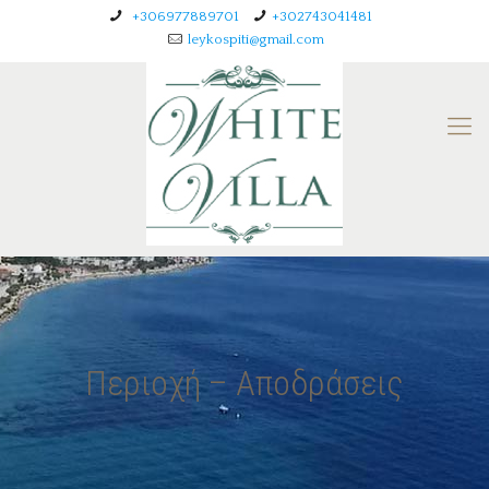
+306977889701
+302743041481
leykospiti@gmail.com
Περιοχή – Αποδράσεις