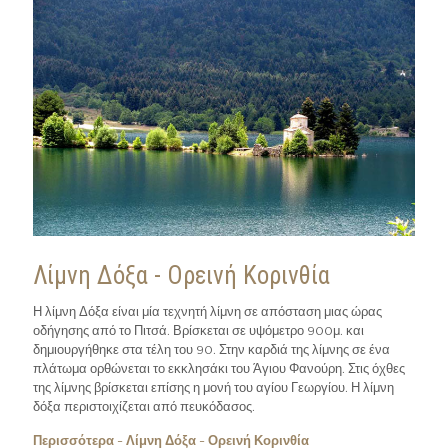
Λίμνη Δόξα - Ορεινή Κορινθία
Η λίμνη Δόξα είναι μία τεχνητή λίμνη σε απόσταση μιας ώρας
οδήγησης από το Πιτσά. Βρίσκεται σε υψόμετρο 900μ. και
δημιουργήθηκε στα τέλη του 90. Στην καρδιά της λίμνης σε ένα
πλάτωμα ορθώνεται το εκκλησάκι του Άγιου Φανούρη. Στις όχθες
της λίμνης βρίσκεται επίσης η μονή του αγίου Γεωργίου. Η λίμνη
δόξα περιστοιχίζεται από πευκόδασος.
Περισσότερα - Λίμνη Δόξα - Ορεινή Κορινθία