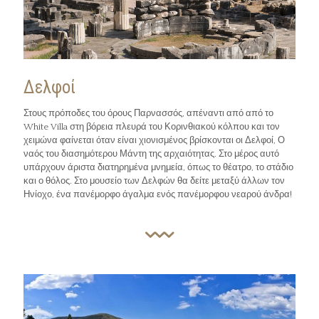
Δελφοί
Στους πρόποδες του όρους Παρνασσός, απέναντι από από το
White Villa στη βόρεια πλευρά του Κορινθιακού κόλπου και τον
χειμώνα φαίνεται όταν είναι χιονισμένος βρίσκονται οι Δελφοί, Ο
ναός του διασημότερου Μάντη της αρχαιότητας. Στο μέρος αυτό
υπάρχουν άριστα διατηρημένα μνημεία, όπως το θέατρο, το στάδιο
και ο θόλος. Στο μουσείο των Δελφών θα δείτε μεταξύ άλλων τον
Ηνίοχο, ένα πανέμορφο άγαλμα ενός πανέμορφου νεαρού άνδρα!