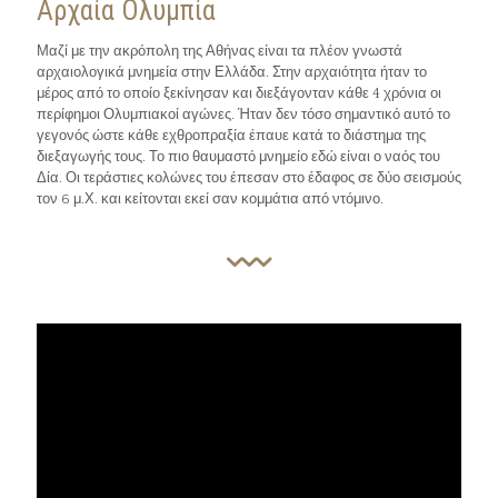
Αρχαία Ολυμπία
Μαζί με την ακρόπολη της Αθήνας είναι τα πλέον γνωστά
αρχαιολογικά μνημεία στην Ελλάδα. Στην αρχαιότητα ήταν το
μέρος από το οποίο ξεκίνησαν και διεξάγονταν κάθε 4 χρόνια οι
περίφημοι Ολυμπιακοί αγώνες. Ήταν δεν τόσο σημαντικό αυτό το
γεγονός ώστε κάθε εχθροπραξία έπαυε κατά το διάστημα της
διεξαγωγής τους. Το πιο θαυμαστό μνημείο εδώ είναι ο ναός του
Δία. Οι τεράστιες κολώνες του έπεσαν στο έδαφος σε δύο σεισμούς
τον 6 μ.Χ. και κείτονται εκεί σαν κομμάτια από ντόμινο.