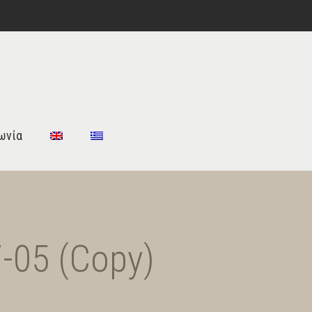
ωνία
-05 (Copy)