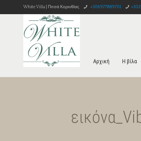
White Villa | Πιτσά Κορινθίας
+306977889701
+302
Αρχική
Η βίλα
εικόνα_Vi