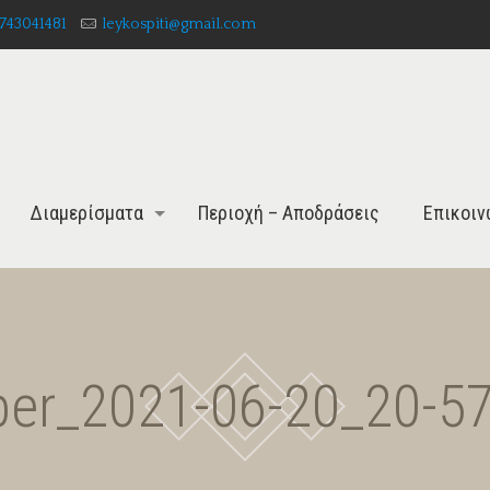
743041481
leykospiti@gmail.com
Διαμερίσματα
Περιοχή – Αποδράσεις
Επικοιν
ber_2021-06-20_20-57