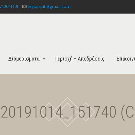
743041481
leykospiti@gmail.com
Διαμερίσματα
Περιοχή – Αποδράσεις
Επικοιν
_20191014_151740 (C