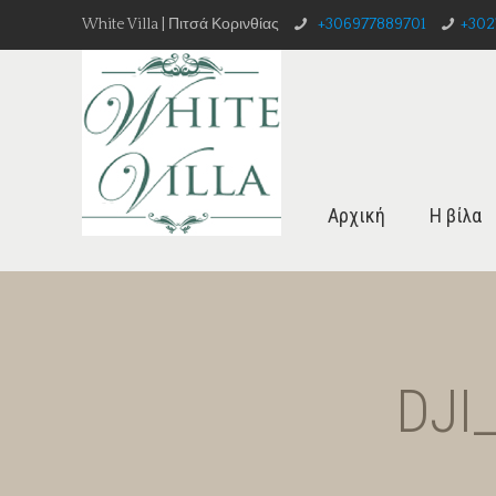
White Villa | Πιτσά Κορινθίας
+306977889701
+302
Αρχική
Η βίλα
DJI