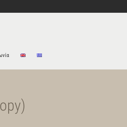
ωνία
opy)