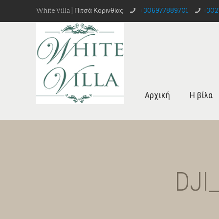
White Villa | Πιτσά Κορινθίας
+306977889701
+302
Αρχική
Η βίλα
DJI