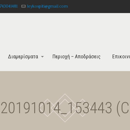
743041481
leykospiti@gmail.com
Διαμερίσματα
Περιοχή – Αποδράσεις
Επικοιν
_20191014_153443 (C