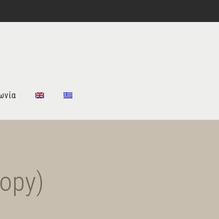
ωνία
opy)