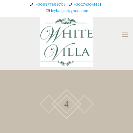
+306977889701
+302743041481
leykospiti@gmail.com
4